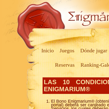
Inicio
Juegos
Dónde jugar
Reservas
Ranking-Gal
LAS 10 CONDICI
ENIGMARIUM®
El Bono Enigmarium® (obtenido
portal) deberá ser canjeado 
Servicios, los cuales deberán