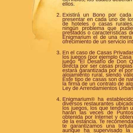
ellos.
Existirá un Bono por cada 
presentar en cada uno de lo
de hoteles o casas rurale
ningún problema que pudier
prestados o características d
Enigmarium el de una mera i
ofrecimiento de un servicio int
En el caso de Casas Privada
los juegos (por ejemplo Casa 
juego “El Desafío de Don Qu
directa por ser casas propi
estará garantizada por el por
alojamiento rural, siendo váli
Este tipo de casas son de nat
la firma de un contrato de al
Ley de Arrendamientos Urban
Enigmarium® ha establecido
diversos restaurantes ubicad
los juegos, los que tendrán
harán las veces de Puntos
obtenida por Internet y obten
de la estancia. Te recomend
te garantizamos una tertul
aunque ha supervisado la 